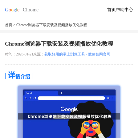
首页
帮助中心
首页
> Chrome浏览器下载安装及视频播放优化教程
Chrome浏览器下载安装及视频播放优化教程
时间：2026-01-21
来源：
获取好用的掌上浏览工具 - 数创智网官网