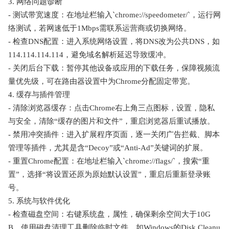
3. 网络问题诊断
- 测试带宽速度：在地址栏输入`chrome://speedometer/`，运行网
络测试，若网速低于1Mbps需联系运营商或切换网络。
- 检查DNS配置：进入系统网络设置，将DNS改为公共DNS，如
114.114.114.114，避免域名解析延迟导致缓冲。
- 关闭后台下载：暂停其他设备或应用的下载任务，保障视频流
量优先级，可在路由器设置中为Chrome分配固定带宽。
4. 缓存与插件管理
- 清除浏览器缓存：点击Chrome右上角三点图标，设置，隐私
与安全，清除“缓存的图片和文件”，重启浏览器后重试播放。
- 禁用冲突插件：进入扩展程序页面，逐一关闭广告拦截、脚本
管理等插件，尤其是含“Decoy”或“Anti-Ad”关键词的扩展。
- 重置Chrome配置：在地址栏输入`chrome://flags/`，搜索“重
置”，选择“将设置还原为原始默认设置”，重启后重新登录账
号。
5. 系统与软件优化
- 检查磁盘空间：右键系统盘，属性，确保剩余空间大于10G
B，使用磁盘清理工具删除临时文件，如Windows的Disk Cleanu