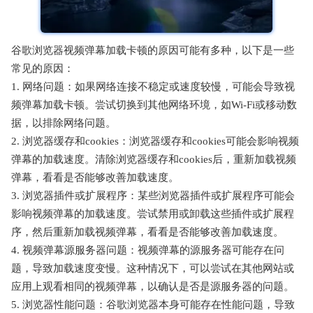
谷歌浏览器视频弹幕加载卡顿的原因可能有多种，以下是一些
常见的原因：
1. 网络问题：如果网络连接不稳定或速度较慢，可能会导致视
频弹幕加载卡顿。尝试切换到其他网络环境，如Wi-Fi或移动数
据，以排除网络问题。
2. 浏览器缓存和cookies：浏览器缓存和cookies可能会影响视频
弹幕的加载速度。清除浏览器缓存和cookies后，重新加载视频
弹幕，看看是否能够改善加载速度。
3. 浏览器插件或扩展程序：某些浏览器插件或扩展程序可能会
影响视频弹幕的加载速度。尝试禁用或卸载这些插件或扩展程
序，然后重新加载视频弹幕，看看是否能够改善加载速度。
4. 视频弹幕源服务器问题：视频弹幕的源服务器可能存在问
题，导致加载速度变慢。这种情况下，可以尝试在其他网站或
应用上观看相同的视频弹幕，以确认是否是源服务器的问题。
5. 浏览器性能问题：谷歌浏览器本身可能存在性能问题，导致