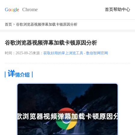
首页
帮助中心
首页
> 谷歌浏览器视频弹幕加载卡顿原因分析
谷歌浏览器视频弹幕加载卡顿原因分析
时间：2025-09-25
来源：
获取好用的掌上浏览工具 - 数创智网官网