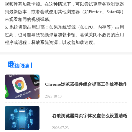
视频弹幕加载卡顿。在这种情况下，可以尝试更新谷歌浏览器
到最新版本，或者尝试使用其他浏览器（如Firefox、Safari等）
来观看相同的视频弹幕。
6. 系统资源占用过高：如果系统资源（如CPU、内存等）占用
过高，也可能导致视频弹幕加载卡顿。尝试关闭不必要的应用
程序或进程，释放系统资源，以改善加载速度。
Chrome浏览器插件组合提高工作效率操作
2025-10-13
谷歌浏览器网页字体发虚怎么设置清晰
2026-07-23