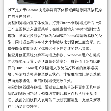
以下是关于Chrome浏览器网页字体模糊问题原因及修复操
作的具体教程：
调整浏览器内置字体设置。打开Chrome浏览器点击右上角
三个点图标进入设置菜单，在搜索栏输入“字体”找到对应
选项。尝试更换默认字体为Arial或Tahoma等清晰易读的类
型，同时适当调节字体大小和缩放比例避免过度变形。此
操作能直接改善因字体兼容性不佳导致的显示异常。
检查并修正系统分辨率与缩放参数。Windows用户右键桌
面选择显示设置，确认屏幕分辨率处于推荐值且缩放比例
设为100%；Mac用户则需进入系统偏好设置的显示器模
块，将缩放选项调整至默认状态。非标准缩放比例会造成
界面元素虚化，重启浏览器使更改生效。
清除浏览器缓存数据。通过右上角菜单选择更多工具中的
清除浏览数据功能，勾选缓存图片和文件后执行全盘清
理。残留的旧版样式表可能干扰新页面渲染，完整刷新缓
存可消除此类冲突。